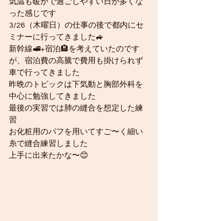
気温も暖かで過ごしやすい日が多くな
った感じです
3/26（木曜日）の仕事の後で都内にセ
ミナーに行ってきました🚙
新幹線🚅+宿泊🏨を考えていたのです
が、宿泊費の高騰で費用も掛けられず
車で行ってきました
昨晩のトピックは下気動と胸部外科を
中心に勉強してきました
最後の実習では肺の縫合を想定した練
習
お化粧用のパフを用いてすご〜く細い
糸で縫合練習しました
上手に出来たかな〜😊