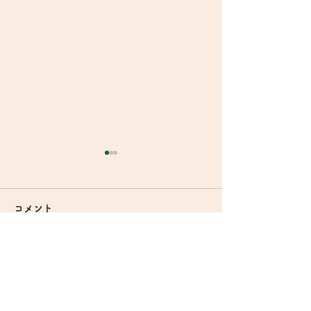
コメント
HJSセミナー
HJSセミナー
コメントを追加…