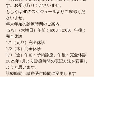
す。お受け取りくださいませ。
もしくはHPのスケジュールよりご確認くだ
さいませ。
年末年始の診療時間のご案内
12/31（大晦日）午前：9:00-12:00、午後：
完全休診
1/1（元旦）完全休診
1/2（木）完全休診
1/3（金）午前：予約診療、午後：完全休診
2025年1月より診療時間の表記方法を変更し
ようと思います。
診療時間→診療受付時間に変更します
（よって表記が30分早まります。）
9:00-12:00　→　9:00-11:30
16:00-19:30　→　16:00-19:00
＝＝＝＝＝＝＝＝＝＝＝＝＝＝＝＝＝＝＝＝
Previous
Next
＝＝＝＝＝＝＝＝＝＝＝＝＝＝