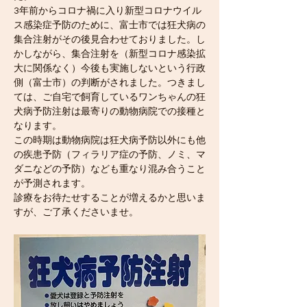
3年前からコロナ禍に入り新型コロナウイル
ス感染症予防のために、富士市では
狂犬病の
集合注射がその後見合わせておりました。し
かしながら、集合注射を（新型コロナ感染拡
大に関係なく）今後も実施しないという行政
側（富士市）の判断がされました。つきまし
ては、ご自宅で飼育しているワンちゃんの狂
犬病予防注射は最寄りの動物病院での接種と
なります。
この時期は動物病院は狂犬病予防以外にも他
の疾患予防（フィラリア症の予防、ノミ、マ
ダニなどの予防）なども重なり混み合うこと
が予測されます。
診療をお待たせすることが増えるかと思いま
すが、ご了承くださいませ。