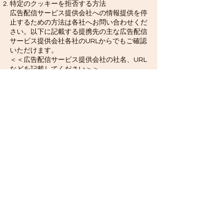
特定のクッキーを拒否する方法
広告配信サービス提供会社への情報提供を停
止するための方法は各社へお問い合わせくだ
さい。以下に記載する提携先の主な広告配信
サービス提供会社各社のURLからでもご確認
いただけます。
＜＜広告配信サービス提供会社の社名、URL
などを記載してください＞＞
＜＜全てまたは特定のクッキーを拒否する仕
組みを導入している場合は、実装方法に応じ
て記述してください＞＞
​作成日2024年4月2日
トップ
とりい動物クリニック
📞
0545-56-3030
〒421-3303 静岡県富士市南松野59​
Mail
torii-ac@thn.ne.jp